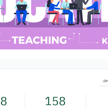
سنوي
38
158