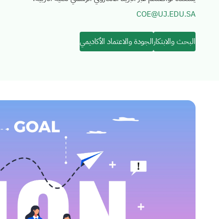
COE@UJ.EDU.SA
البحث والابتكار
الجودة والاعتماد الأكاديمي