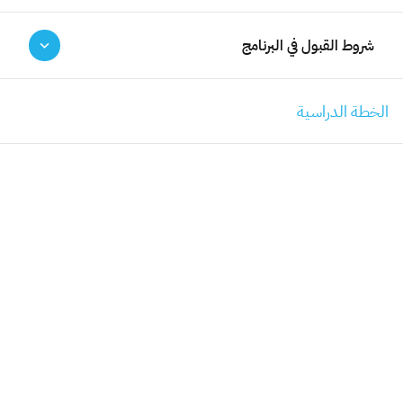
يسعدنا تواصلكم عبر البريد الالكتروني الرسمي لكلية التربية:
شروط القبول في البرنامج
COE@UJ.EDU.SA
الخطة الدراسية
البحث والابتكار
الجودة والاعتماد الأكاديمي