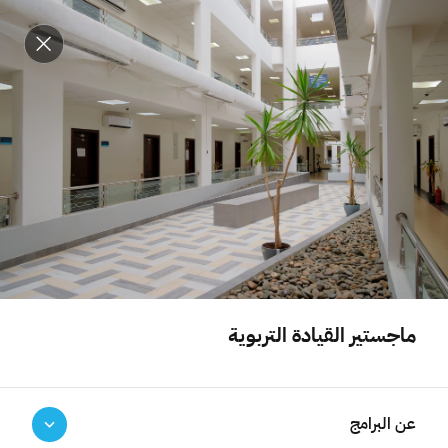
تجاوز
موقع حكومي رسمي تابع لحكومة المملكة العربية السعودية
إلى
كيف تتحقق
المحتوى
الرئيسي
كلية التربية
قدمت كلية التربية خلال العقود الأربعة الماضية الكثير من البرامج
والمبادرات في شتى المجالات التربوية والتعليمية، والتي ساهمت في
ماجستير القيادة التربوية
إعداد الكثير من الكوادر البشرية العاملة في قطاع التعليم. وتضم
الكلية خمسة أقسام علمية: قسم التربية الخاصة، قسم المناهج
والتدريس، قسم تقنيات وتصميم التعليم، قسم القيادة
عن البرامج
والسياسات التربوية، قسم الطفولة المبكرة.