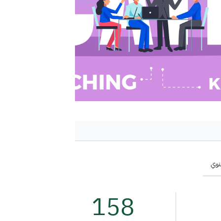
سنوي
38
158