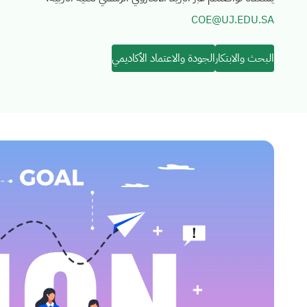
COE@UJ.EDU.SA
البحث والابتكار
الجودة والاعتماد الأكاديمي